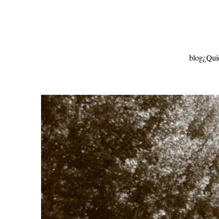
Ir
al
contenido
blog
¿Qui