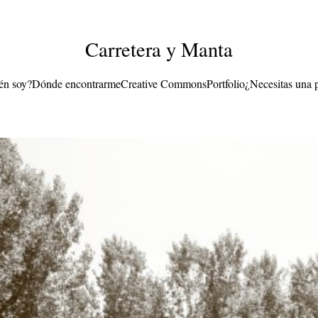
Carretera y Manta
én soy?
Dónde encontrarme
Creative Commons
Portfolio
¿Necesitas una 