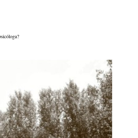
psicóloga?