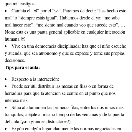
que mil castigos.
Cambia el “
tú
” por el “
yo
“. Paremos de decir: “has hecho esto
mal” o “siempre estás igual”.
Hablemos desde el yo
: “me sabe
mal hacer esto”, “me siento mal cuando veo que sucede esto”, …
Nota: esta es una pauta general aplicable en cualquier interacción
humana 😉
Vive en una
democracia disciplinada
: haz que el niño escuche
y atienda, que sea autónomo y que se exprese y tome sus propias
decisiones.
Tips para el aula:
Respecto a la interacción
:
Puede ser útil distribuir las mesas en filas o en forma de
herradura para que la atención se centre en el punto que nos
interese más;
Situa al alumno en las primeras filas, entre los dos niños más
tranquilos; aléjale al mismo tiempo de las ventanas y de la puerta
del aula (¡son grandes distractores!);
Expón en algún lugar claramente las normas negociadas en